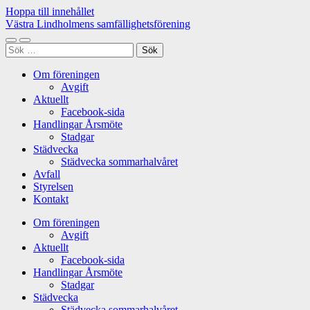
Hoppa till innehållet
Västra Lindholmens samfällighetsförening
Slå
Slå
Sök
på/av
på/av
efter:
mobilmeny
sökfält
Om föreningen
Avgift
Aktuellt
Facebook-sida
Handlingar Årsmöte
Stadgar
Städvecka
Städvecka sommarhalvåret
Avfall
Styrelsen
Kontakt
Om föreningen
Avgift
Aktuellt
Facebook-sida
Handlingar Årsmöte
Stadgar
Städvecka
Städvecka sommarhalvåret